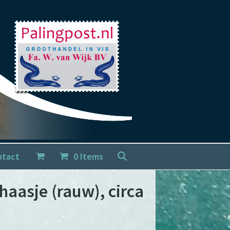
ntact
0 Items
aasje (rauw), circa