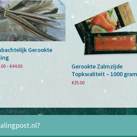
bachtelijk Gerookte
ling
Gerookte Zalmzijde
Prijsklasse:
.00
-
€
44.00
€22.00
Topkwaliteit – 1000 gra
tot
€
35.00
€44.00
am, 500 gram
alingpost.nl?