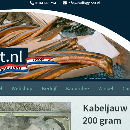
0184 661294
info@palingpost.nl
el
Webshop
Bedrijf
Kado-idee
Winkel
Co
Kabeljauw h
200 gram