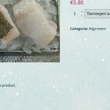
€
5.80
Kabeljauw
Toevoegen a
haasje
(rauw),
Categorie:
Algemeen
circa
200
gram
aantal
w product.