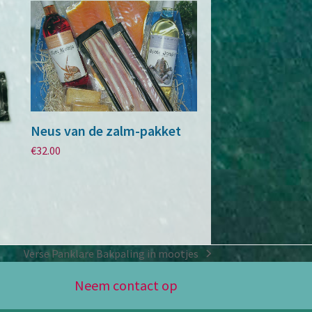
Neus van de zalm-pakket
€
32.00
m
Verse Panklare Bakpaling in mootjes
next
post:
Neem contact op