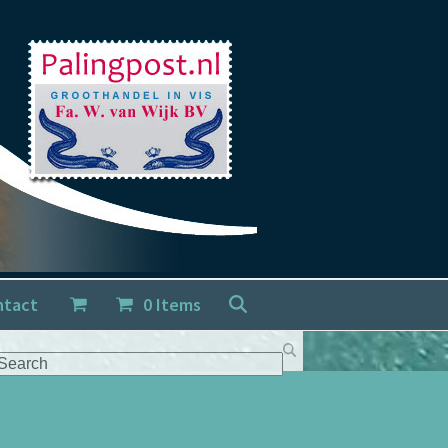
ntact
0 Items
arch