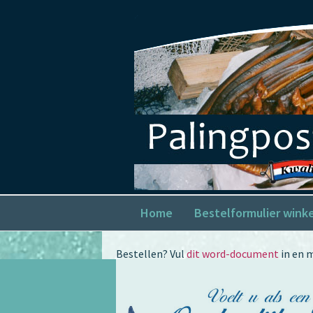
Home
Bestelformulier wink
Bestellen? Vul
dit word-document
in en m