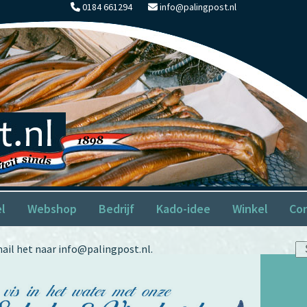
0184 661294
info@palingpost.nl
el
Webshop
Bedrijf
Kado-idee
Winkel
Co
Se
ail het naar info@palingpost.nl.